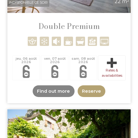
22 m²
INDISPONIBLE CE SOIR
Double Premium
jeu. 06 août
ven. 07 août
sam. 08 août
2026
2026
2026
Rates &
availabilities
Find out more
Reserve