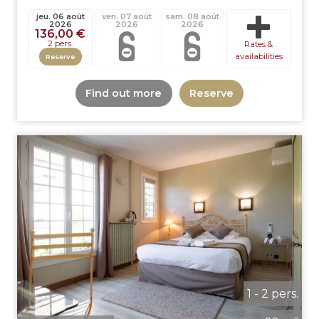
jeu. 06 août
ven. 07 août
sam. 08 août
2026
2026
2026
136,00 €
2 pers.
Rates &
availabilities
Reserve
Find out more
Reserve
1 - 2 pers.