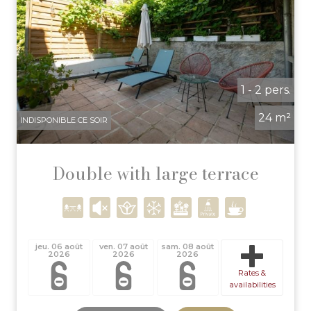
1 - 2 pers.
24 m²
INDISPONIBLE CE SOIR
Double with large terrace
jeu. 06 août
ven. 07 août
sam. 08 août
2026
2026
2026
Rates &
availabilities