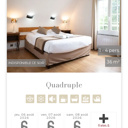
1 - 4 pers.
36 m²
INDISPONIBLE CE SOIR
Quadruple
jeu. 06 août
ven. 07 août
sam. 08 août
2026
2026
2026
Rates &