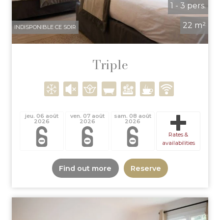
1 - 3 pers.
22 m²
INDISPONIBLE CE SOIR
Triple
jeu. 06 août
ven. 07 août
sam. 08 août
2026
2026
2026
Rates &
availabilities
Find out more
Reserve